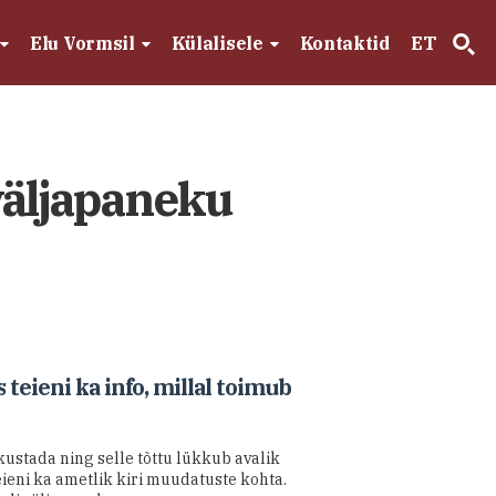
Elu Vormsil
Külalisele
Kontaktid
ET
väljapaneku
eieni ka info, millal toimub
kustada ning selle tõttu lükkub avalik
eni ka ametlik kiri muudatuste kohta.