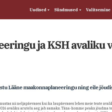
Uudised
Sündmused
Valitsemine
ringu ja KSH avaliku 
tu Lääne maakonnaplaneeringu ning eile jõudis t
nustas nii neljapäevases kui ka laupäevases lehes meie teate avali
2016 avaliku arutelu aeg jab samaks. Täna-homme peaks jõudma tei