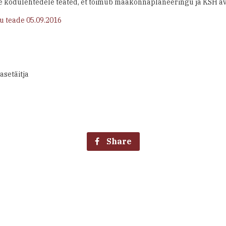
e kodulehtedele teated, et toimub maakonnaplaneeringu ja KSH av
 teade 05.09.2016
asetäitja
Share