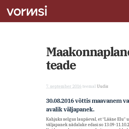
Maakonnaplanee
teade
7. september 2016
teemal
Uudis
30.08.2016 võttis maavanem vas
avalik väljapanek.
Kahjuks selgus laupäeval, et “Lääne Elu” u
väljapanek nädalake edasi so 13.09-11.10.