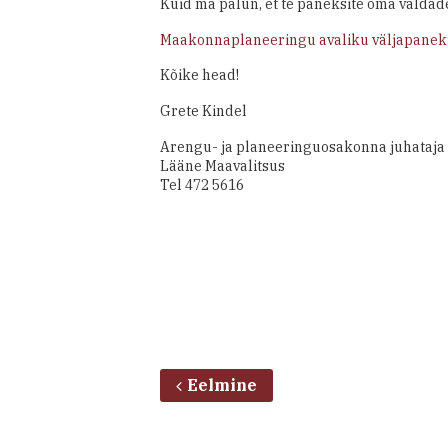
Kuid ma palun, et te paneksite oma valdad
Maakonnaplaneeringu avaliku väljapaneku
Kõike head!
Grete Kindel
Arengu- ja planeeringuosakonna juhataja 
Lääne Maavalitsus
Tel 472 5616
Eelmine