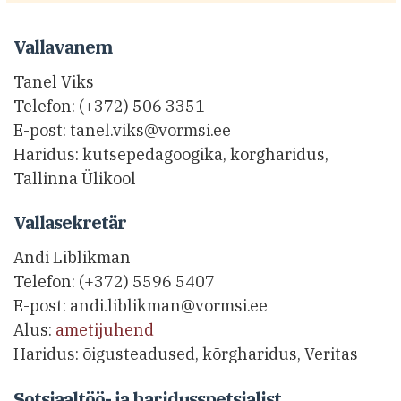
Vallavanem
Tanel Viks
Telefon: (+372) 506 3351
E-post: tanel.viks@vormsi.ee
Haridus: kutsepedagoogika, kõrgharidus,
Tallinna Ülikool
Vallasekretär
Andi Liblikman
Telefon: (+372) 5596 5407
E-post: andi.liblikman@vormsi.ee
Alus:
ametijuhend
Haridus: õigusteadused, kõrgharidus, Veritas
Sotsiaaltöö- ja haridusspetsialist