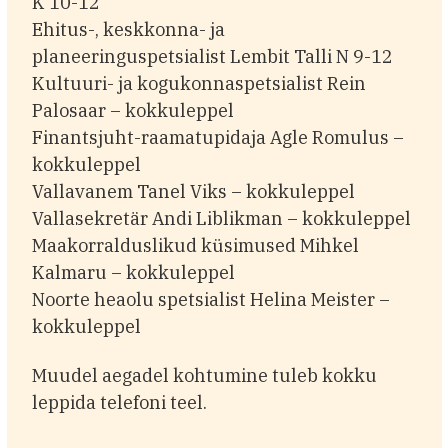
K 10-12
Ehitus-, keskkonna- ja
planeeringuspetsialist Lembit Talli N 9-12
Kultuuri- ja kogukonnaspetsialist Rein
Palosaar – kokkuleppel
Finantsjuht-raamatupidaja Agle Romulus –
kokkuleppel
Vallavanem Tanel Viks – kokkuleppel
Vallasekretär Andi Liblikman – kokkuleppel
Maakorralduslikud küsimused Mihkel
Kalmaru – kokkuleppel
Noorte heaolu spetsialist Helina Meister –
kokkuleppel
Muudel aegadel kohtumine tuleb kokku
leppida telefoni teel.