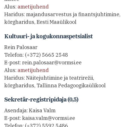
Alus:
ametijuhend
Haridus: majandusarvestus ja finantsjuhtimine,
kõrgharidus, Eesti Maaülikool
Kultuuri- ja kogukonnaspetsialist
Rein Palosaar
Telefon: (+372) 5665 2548
E-post: rein.palosaar@vormsi.ee
Alus:
ametijuhend
Haridus: Näitejuhtimine ja teatrirežii,
kõrgharidus, Tallinna Pedagoogikaülikool
Sekretär-registripidaja (0,5)
Asendaja: Kaisa Valm
E-post: kaisa.valm@vormsi.ee
Telefon: (+372) 5592 5486