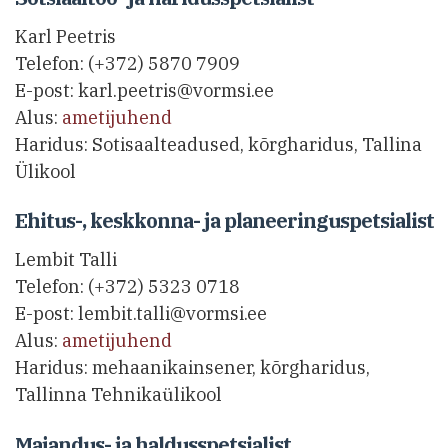
Karl Peetris
Telefon: (+372) 5870 7909
E-post: karl.peetris@vormsi.ee
Alus:
ametijuhend
Haridus: Sotisaalteadused, kõrgharidus, Tallina
Ülikool
Ehitus-, keskkonna- ja planeeringuspetsialist
Lembit Talli
Telefon: (+372) 5323 0718
E-post: lembit.talli@vormsi.ee
Alus:
ametijuhend
Haridus: mehaanikainsener, kõrgharidus,
Tallinna Tehnikaülikool
Majandus- ja haldusspetsialist