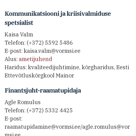
Kommunikatsiooni ja kriisivalmiduse
spetsialist
Kaisa Valm
Telefon: (+372) 5592 5486
E-post: kaisa.valm@vormsi.ee
Alus:
ametijuhend
Haridus: kvaliteedijuhtimine, kõrgharidus, Eesti
Ettevõtluskõrgkool Mainor
Finantsjuht-raamatupidaja
Agle Romulus
Telefon: (+372) 5332 4425
E-post:
raamatupidamine@vormsi.ee/agle.romulus@vor
msi.ee