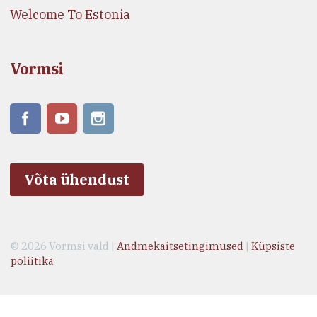
Welcome To Estonia
Vormsi
Võta ühendust
© 2026 Vormsi vald |
Andmekaitsetingimused
|
Küpsiste
poliitika