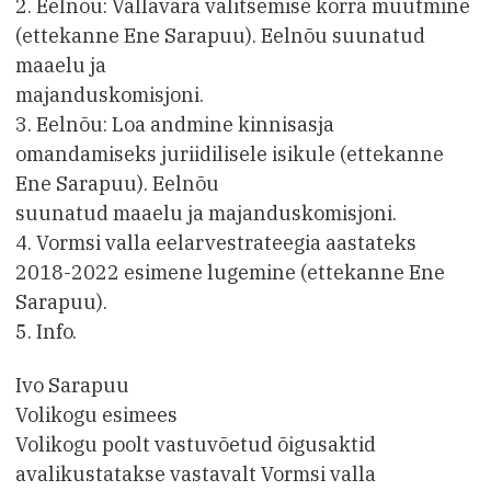
2. Eelnõu: Vallavara valitsemise korra muutmine
(ettekanne Ene Sarapuu). Eelnõu suunatud
maaelu ja
majanduskomisjoni.
3. Eelnõu: Loa andmine kinnisasja
omandamiseks juriidilisele isikule (ettekanne
Ene Sarapuu). Eelnõu
suunatud maaelu ja majanduskomisjoni.
4. Vormsi valla eelarvestrateegia aastateks
2018-2022 esimene lugemine (ettekanne Ene
Sarapuu).
5. Info.
Ivo Sarapuu
Volikogu esimees
Volikogu poolt vastuvõetud õigusaktid
avalikustatakse vastavalt Vormsi valla