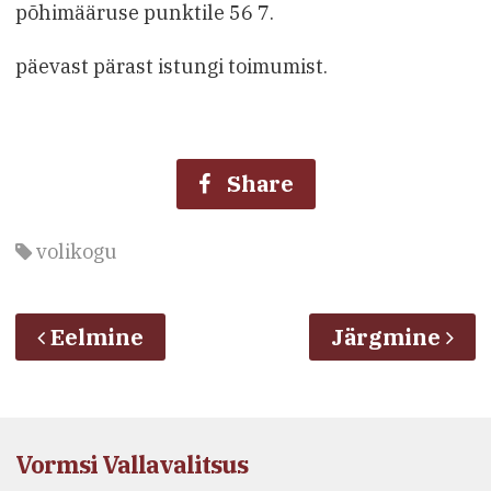
põhimääruse punktile 56 7.
päevast pärast istungi toimumist.
Share
volikogu
Eelmine
Järgmine
Vormsi Vallavalitsus