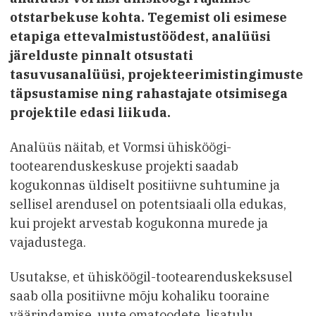
otstarbekuse kohta. Tegemist oli esimese
etapiga ettevalmistustöödest, analüüsi
järelduste pinnalt otsustati
tasuvusanalüüsi, projekteerimistingimuste
täpsustamise ning rahastajate otsimisega
projektile edasi liikuda.
Analüüs näitab, et Vormsi ühisköögi-
tootearenduskeskuse projekti saadab
kogukonnas üldiselt positiivne suhtumine ja
sellisel arendusel on potentsiaali olla edukas,
kui projekt arvestab kogukonna murede ja
vajadustega.
Usutakse, et ühisköögil-tootearenduskeksusel
saab olla positiivne mõju kohaliku tooraine
väärindamise, uute omatoodete, lisatulu