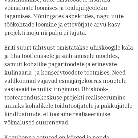
võimaluste loomises ja toidujulgeoleku
tagamises. Mõningates aspektides, nagu uute
töökohtade loomine ja ettevõtjate arvu kasv
projekti mõju nii palju ei tajuta.
Eriti suurt tähtsust omistatakse ühisköögile kala
ja liha töötlemisele ja säilitamisele mõeldes,
samuti kohalike pagaritoodete ja erinevate
kulinaaria- ja konservtoodete tootmises. Need
valdkonnad vajavad esmajärjekorras nõuetele
vastavaid tehnilisi tingimusi. Ühisköök-
tootearenduskeskuse projekti realiseerumine
annaks kohalikele toidutootjatele ja pakkujatele
kindlustunde, et tooraine realiseerimise
võimalused suurenevad.
Kogukonna ootused on kõrged ja nende