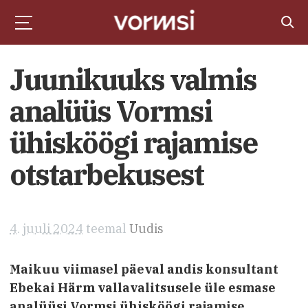
Juunikuuks valmis
analüüs Vormsi
ühisköögi rajamise
otstarbekusest
4. juuli 2024
teemal
Uudis
Maikuu viimasel päeval andis konsultant
Ebekai Härm vallavalitsusele üle esmase
analüüsi Vormsi ühisköögi rajamise