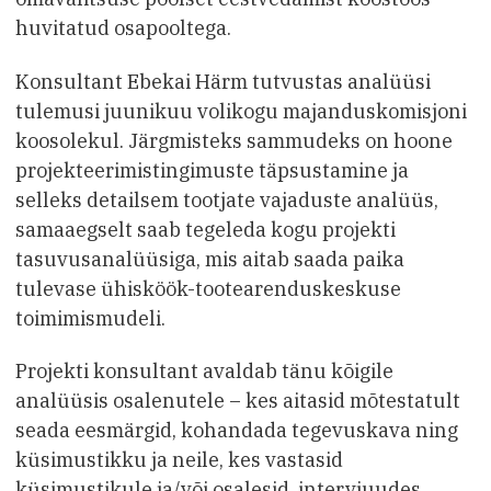
huvitatud osapooltega.
Konsultant Ebekai Härm tutvustas analüüsi
tulemusi juunikuu volikogu majanduskomisjoni
koosolekul. Järgmisteks sammudeks on hoone
projekteerimistingimuste täpsustamine ja
selleks detailsem tootjate vajaduste analüüs,
samaaegselt saab tegeleda kogu projekti
tasuvusanalüüsiga, mis aitab saada paika
tulevase ühisköök-tootearenduskeskuse
toimimismudeli.
Projekti konsultant avaldab tänu kõigile
analüüsis osalenutele – kes aitasid mõtestatult
seada eesmärgid, kohandada tegevuskava ning
küsimustikku ja neile, kes vastasid
küsimustikule ja/või osalesid intervjuudes.