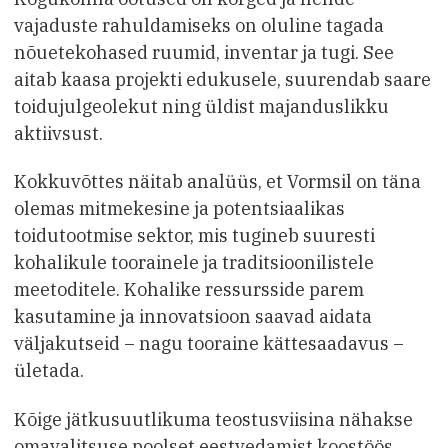
vajaduste rahuldamiseks on oluline tagada
nõuetekohased ruumid, inventar ja tugi. See
aitab kaasa projekti edukusele, suurendab saare
toidujulgeolekut ning üldist majanduslikku
aktiivsust.
Kokkuvõttes näitab analüüs, et Vormsil on täna
olemas mitmekesine ja potentsiaalikas
toidutootmise sektor, mis tugineb suuresti
kohalikule toorainele ja traditsioonilistele
meetoditele. Kohalike ressursside parem
kasutamine ja innovatsioon saavad aidata
väljakutseid – nagu tooraine kättesaadavus –
ületada.
Kõige jätkusuutlikuma teostusviisina nähakse
omavalitsuse poolset eestvedamist koostöös