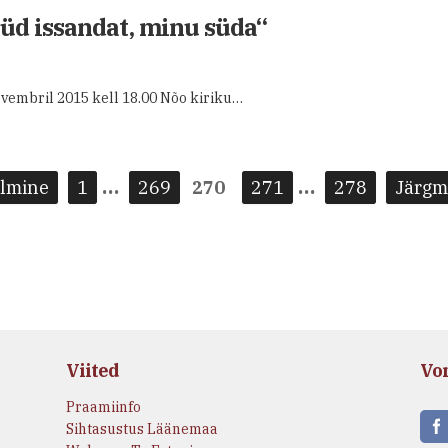
üüd issandat, minu süda“
ovembril 2015 kell 18.00 Nõo kiriku…
…
…
lmine
1
269
270
271
278
Järgm
Viited
Vo
Praamiinfo
Sihtasustus Läänemaa