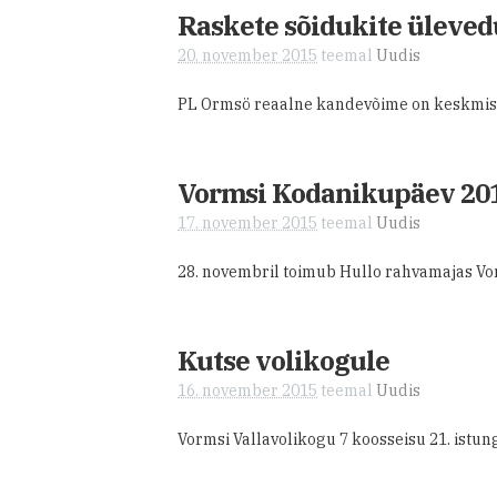
Raskete sõidukite üleve
20. november 2015
teemal
Uudis
PL Ormsö reaalne kandevõime on keskmise
Vormsi Kodanikupäev 20
17. november 2015
teemal
Uudis
28. novembril toimub Hullo rahvamajas V
Kutse volikogule
16. november 2015
teemal
Uudis
Vormsi Vallavolikogu 7 koosseisu 21. istu