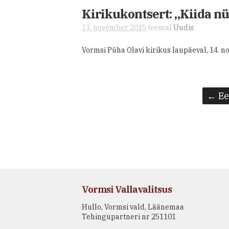
Kirikukontsert: „Kiida n
13. november 2015
teemal
Uudis
Vormsi Püha Olavi kirikus laupäeval, 14. n
← Ee
Vormsi Vallavalitsus
Hullo, Vormsi vald, Läänemaa
Tehingupartneri nr 251101