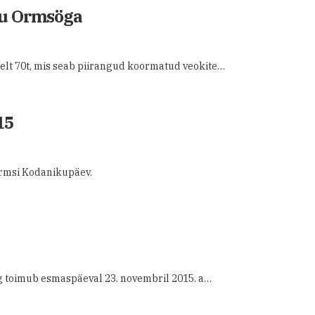
du Ormsöga
lt 70t, mis seab piirangud koormatud veokite…
15
ormsi Kodanikupäev.
ng toimub esmaspäeval 23. novembril 2015. a…