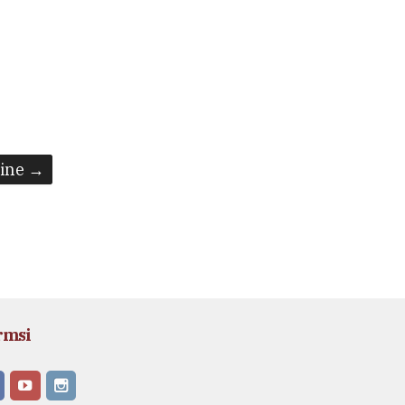
ine →
rmsi