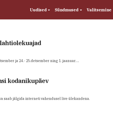
Uudised
Sündmused
Valitsemine
lahtiolekuajad
tsember ja 24.- 25.detsember ning 1. jaanuar….
msi kodanikupäev
 saab jälgida interneti vahendusel live ülekandena.