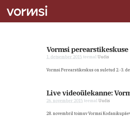
Vormsi perearstikeskuse 
1. detsember 2015
teemal
Uudis
Vormsi Perearstikeskus on suletud 2.-3. de
Live videoülekanne: Vor
26. november 2015
teemal
Uudis
28. novembril toimuv Vormsi Kodanikupäeva