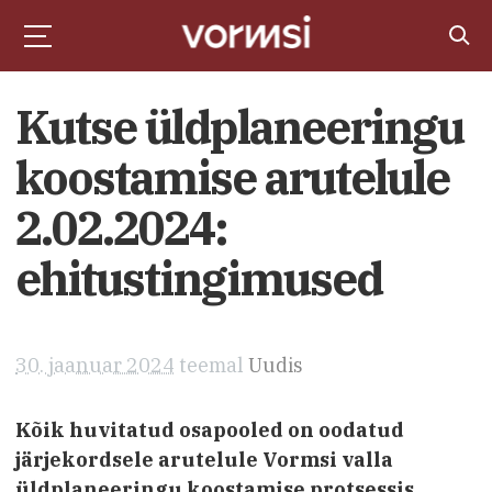
Kutse üldplaneeringu
koostamise arutelule
2.02.2024:
ehitustingimused
30. jaanuar 2024
teemal
Uudis
Kõik huvitatud osapooled on oodatud
järjekordsele arutelule Vormsi valla
üldplaneeringu koostamise protsessis.