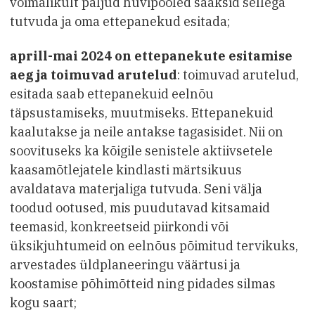
võimalikult paljud huvipooled saaksid sellega
tutvuda ja oma ettepanekud esitada;
aprill-mai 2024 on ettepanekute esitamise
aeg ja toimuvad arutelud
: toimuvad arutelud,
esitada saab ettepanekuid eelnõu
täpsustamiseks, muutmiseks. Ettepanekuid
kaalutakse ja neile antakse tagasisidet. Nii on
soovituseks ka kõigile senistele aktiivsetele
kaasamõtlejatele kindlasti märtsikuus
avaldatava materjaliga tutvuda. Seni välja
toodud ootused, mis puudutavad kitsamaid
teemasid, konkreetseid piirkondi või
üksikjuhtumeid on eelnõus põimitud tervikuks,
arvestades üldplaneeringu väärtusi ja
koostamise põhimõtteid ning pidades silmas
kogu saart;