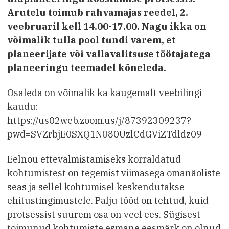
Arutelu toimub rahvamajas reedel, 2.
veebruaril kell 14.00-17.00. Nagu ikka on
võimalik tulla pool tundi varem, et
planeerijate või vallavalitsuse töötajatega
planeeringu teemadel kõneleda.
Osaleda on võimalik ka kaugemalt veebilingi
kaudu:
https://us02web.zoom.us/j/87392309237?
pwd=SVZrbjE0SXQ1N080UzlCdGViZTdldz09
Eelnõu ettevalmistamiseks korraldatud
kohtumistest on tegemist viimasega omanäoliste
seas ja sellel kohtumisel keskendutakse
ehitustingimustele. Palju tööd on tehtud, kuid
protsessist suurem osa on veel ees. Sügisest
toimunud kohtumiste esmane eesmärk on olnud