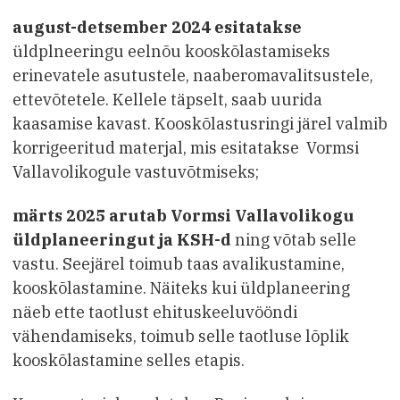
august-detsember 2024 esitatakse
üldplneeringu eelnõu kooskõlastamiseks
erinevatele asutustele, naaberomavalitsustele,
ettevõtetele. Kellele täpselt, saab uurida
kaasamise kavast. Kooskõlastusringi järel valmib
korrigeeritud materjal, mis esitatakse Vormsi
Vallavolikogule vastuvõtmiseks;
märts 2025
arutab Vormsi Vallavolikogu
üldplaneeringut ja KSH-d
ning võtab selle
vastu. Seejärel toimub taas avalikustamine,
kooskõlastamine. Näiteks kui üldplaneering
näeb ette taotlust ehituskeeluvööndi
vähendamiseks, toimub selle taotluse lõplik
kooskõlastamine selles etapis.