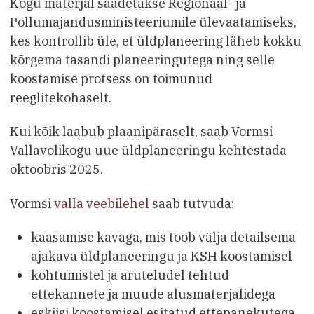
Kogu materjal saadetakse Regionaal- ja
Põllumajandusministeeriumile ülevaatamiseks,
kes kontrollib üle, et üldplaneering läheb kokku
kõrgema tasandi planeeringutega ning selle
koostamise protsess on toimunud
reeglitekohaselt.
Kui kõik laabub plaanipäraselt, saab Vormsi
Vallavolikogu uue üldplaneeringu kehtestada
oktoobris 2025.
Vormsi
valla veebilehel
saab tutvuda:
kaasamise kavaga, mis toob välja detailsema
ajakava üldplaneeringu ja KSH koostamisel
kohtumistel ja aruteludel tehtud
ettekannete ja muude alusmaterjalidega
eskiisi koostamisel esitatud ettepanekutega,