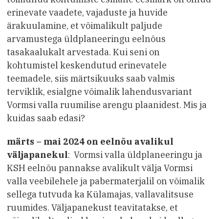
erinevate vaadete, vajaduste ja huvide
ärakuulamine, et võimalikult paljude
arvamustega üldplaneeringu eelnõus
tasakaalukalt arvestada. Kui seni on
kohtumistel keskendutud erinevatele
teemadele, siis märtsikuuks saab valmis
terviklik, esialgne võimalik lahendusvariant
Vormsi valla ruumilise arengu plaanidest. Mis ja
kuidas saab edasi?
märts – mai 2024 on eelnõu avalikul
väljapanekul
: Vormsi valla üldplaneeringu ja
KSH eelnõu pannakse avalikult välja Vormsi
valla veebilehele ja pabermaterjalil on võimalik
sellega tutvuda ka Külamajas, vallavalitsuse
ruumides. Väljapanekust teavitatakse, et