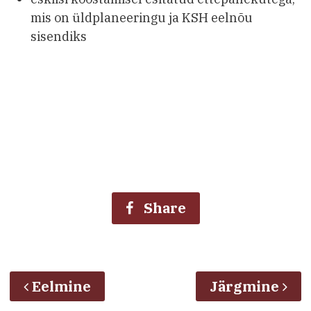
mis on üldplaneeringu ja KSH eelnõu
sisendiks
Share
Eelmine
Järgmine