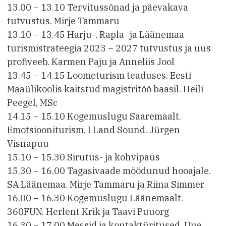
13.00 – 13.10 Tervitussõnad ja päevakava
tutvustus. Mirje Tammaru
13.10 – 13.45 Harju-, Rapla- ja Läänemaa
turismistrateegia 2023 – 2027 tutvustus ja uus
profiveeb. Karmen Paju ja Anneliis Jool
13.45 – 14.15 Loometurism teaduses. Eesti
Maaülikoolis kaitstud magistritöö baasil. Heili
Peegel, MSc
14.15 – 15.10 Kogemuslugu Saaremaalt.
Emotsiooniturism. I Land Sound. Jürgen
Visnapuu
15.10 – 15.30 Sirutus- ja kohvipaus
15.30 – 16.00 Tagasivaade möödunud hooajale.
SA Läänemaa. Mirje Tammaru ja Riina Simmer
16.00 – 16.30 Kogemuslugu Läänemaalt.
360FUN. Herlent Krik ja Taavi Puuorg
16.30 – 17.00 Messid ja kontaktüritused. Uue