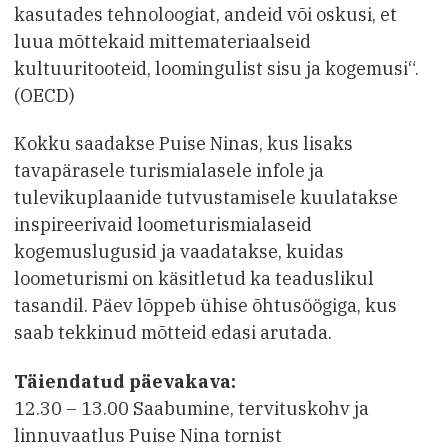
kasutades tehnoloogiat, andeid või oskusi, et
luua mõttekaid mittemateriaalseid
kultuuritooteid, loomingulist sisu ja kogemusi“.
(OECD)
Kokku saadakse Puise Ninas, kus lisaks
tavapärasele turismialasele infole ja
tulevikuplaanide tutvustamisele kuulatakse
inspireerivaid loometurismialaseid
kogemuslugusid ja vaadatakse, kuidas
loometurismi on käsitletud ka teaduslikul
tasandil. Päev lõppeb ühise õhtusöögiga, kus
saab tekkinud mõtteid edasi arutada.
Täiendatud päevakava:
12.30 – 13.00 Saabumine, tervituskohv ja
linnuvaatlus Puise Nina tornist