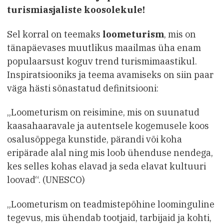
turismiasjaliste koosolekule!
Sel korral on teemaks
loometurism
, mis on
tänapäevases muutlikus maailmas üha enam
populaarsust koguv trend turismimaastikul.
Inspiratsiooniks ja teema avamiseks on siin paar
väga hästi sõnastatud definitsiooni:
„Loometurism on reisimine, mis on suunatud
kaasahaaravale ja autentsele kogemusele koos
osalusõppega kunstide, pärandi või koha
eripärade alal ning mis loob ühenduse nendega,
kes selles kohas elavad ja seda elavat kultuuri
loovad“. (UNESCO)
„Loometurism on teadmistepõhine loominguline
tegevus, mis ühendab tootjaid, tarbijaid ja kohti,