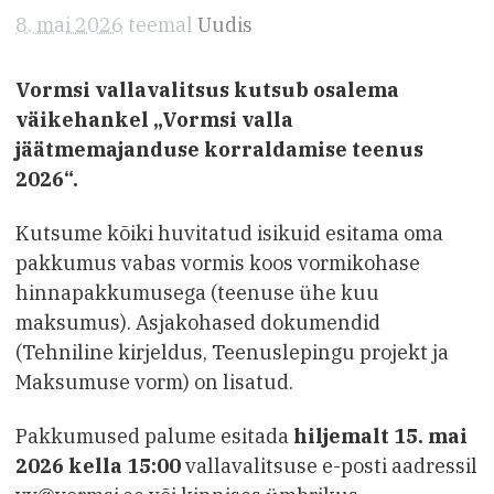
8. mai 2026
teemal
Uudis
Vormsi vallavalitsus kutsub osalema
väikehankel „Vormsi valla
jäätmemajanduse korraldamise teenus
2026“.
Kutsume kõiki huvitatud isikuid esitama oma
pakkumus vabas vormis koos vormikohase
hinnapakkumusega (teenuse ühe kuu
maksumus). Asjakohased dokumendid
(Tehniline kirjeldus, Teenuslepingu projekt ja
Maksumuse vorm) on lisatud.
Pakkumused palume esitada
hiljemalt 15. mai
2026 kella 15:00
vallavalitsuse e-posti aadressil