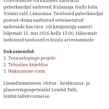
vv@vormsi.ee või kinnises ümbrikus
paberkandjal aadressil: Külamaja, Hullo küla,
Vormsi vald, Läänemaa. Taotlused paberkandjal
peavad olema saabunud eelnimetatud
aadressile kas tava- või käsipostiga samuti
hiljemalt 15. mai 2026 kella 15:00. Hilisemalt
laekunud taotlused ei kuulu arvestamisele.
Dokumendid:
1.
Teenuslepingu projekt
2.
Tehniline kirjeldus
3.
Maksumuse vorm
Lisainformatsioon: ehitus-, keskkonna- ja
planeeringuspetsialist Lembit Talli,
lembit.talli@vormsi.ee.