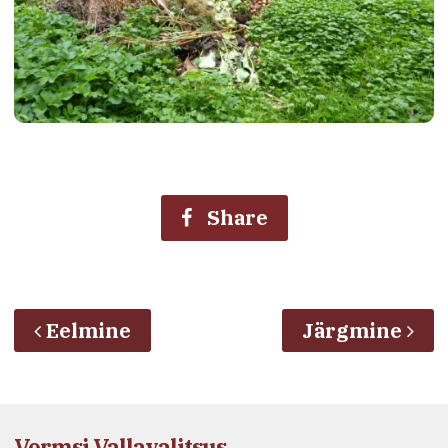
Share
Eelmine
Järgmine
Vormsi Vallavalitsus