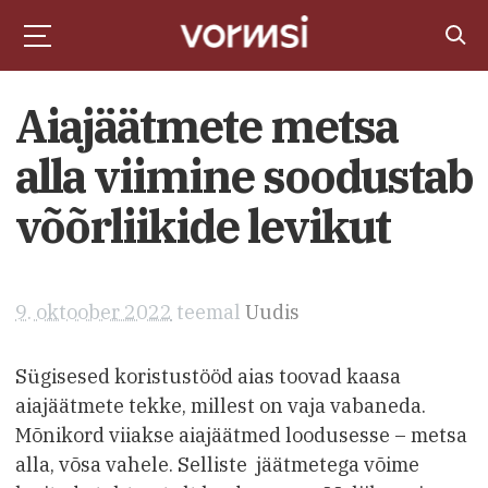
Aiajäätmete metsa
alla viimine soodustab
võõrliikide levikut
9. oktoober 2022
teemal
Uudis
Sügisesed koristustööd aias toovad kaasa
aiajäätmete tekke, millest on vaja vabaneda.
Mõnikord viiakse aiajäätmed loodusesse – metsa
alla, võsa vahele. Selliste jäätmetega võime