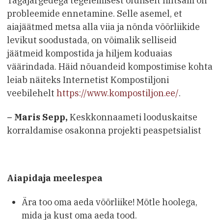
Tagajärgedega tegelemisest oluliselt lihtsam on
probleemide ennetamine. Selle asemel, et
aiajäätmed metsa alla viia ja nõnda võõrliikide
levikut soodustada, on võimalik selliseid
jäätmeid kompostida ja hiljem koduaias
väärindada. Häid nõuandeid kompostimise kohta
leiab näiteks Internetist Kompostiljoni
veebilehelt
https://www.kompostiljon.ee/
.
– Maris Sepp,
Keskkonnaameti looduskaitse
korraldamise osakonna projekti peaspetsialist
Aiapidaja meelespea
Ära too oma aeda võõrliike! Mõtle hoolega,
mida ja kust oma aeda tood.