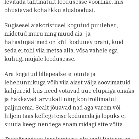
levitada tahtmatult loodusesse võõrliike, mis
ohustavad kohalikku elusloodust.
Sügisesel aiakoristusel kogutud puulehed,
niidetud muru ning muud aia- ja
haljastujäätmed on küll kõdunev praht, kuid
seda ei tohi viia metsa alla, võsa vahele ega
kuhugi mujale loodusesse.
Ära lõigatud lillepealsete, õunte ja
lehehunnikuga võib viia aiast välja soovimatuid
kahjureid, kus need võtavad uue elupaiga omaks
ja hakkavad arvukalt ning kontrollimatult
paljunema. Sealt jõuavad nad aga varem või
hiljem taas kellegi teise koduaeda ja lõpuks ei
suuda keegi nendega enam midagi ette võtta.