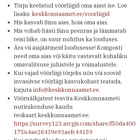
Tõrju keelatud võõrliigid oma aiast ise. Loe
lisaks:
keskkonnaamet.ee/voorliigid
Mis kasvab Sinu aias, hoia oma aias.
Mis vohab hästi Sinu peenras ja lämmatab
teisi liike, on suur nuhtlus ka looduses.
Ära vii aiajäätmeid loodusesse! Komposti
need oma aias või käitu vastavalt kohaliku
omavalitsuse juhistele ja võimalustele.
Kui vajad võõrliigi tõrjeks nõu või soovid
invasiivse võõrliigi kasvukohast teatada,
kirjuta
info@keskkonnaamet.ee
.
Võõrnälkjatest teavita Keskkonnaameti
nutirakenduse kaudu
teokaart.keskkonnaamet.ee:
https://survey123.arcgis.com/share/f50da400
17564ae28439e93aefc44159