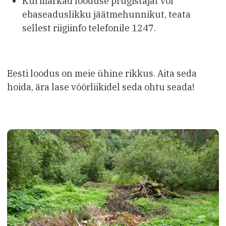
Kui märkad looduse prügistajat või
ebaseaduslikku jäätmehunnikut, teata
sellest riigiinfo telefonile 1247.
Eesti loodus on meie ühine rikkus. Aita seda
hoida, ära lase võõrliikidel seda ohtu seada!