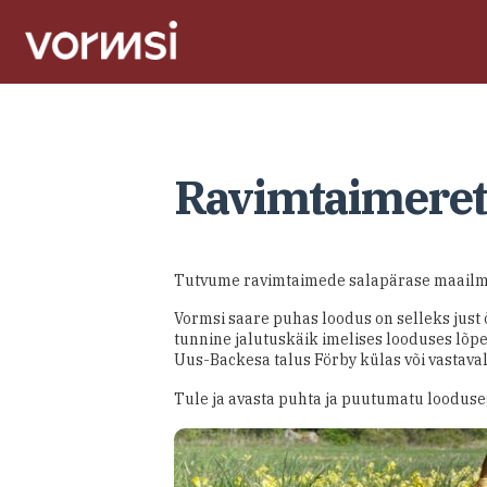
Ravimtaimeret
Tutvume ravimtaimede salapärase maailm
Vormsi saare puhas loodus on selleks just
tunnine jalutuskäik imelises looduses lõpe
Uus-Backesa talus Förby külas või vastava
Tule ja avasta puhta ja puutumatu looduse