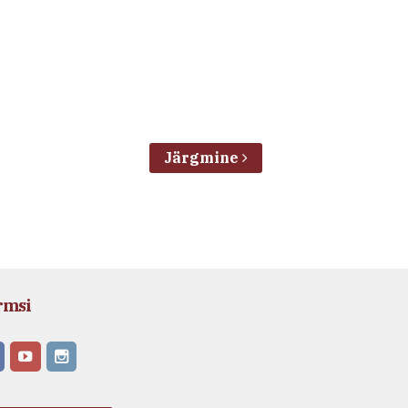
Järgmine
rmsi