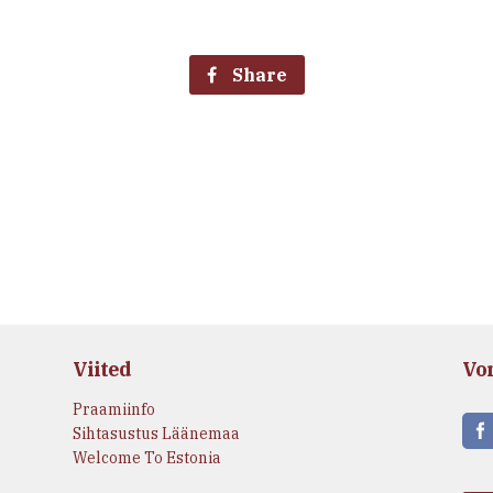
Share
Viited
Vo
Praamiinfo
Sihtasustus Läänemaa
Welcome To Estonia