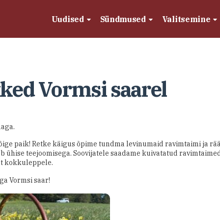
Uudised
Sündmused
Valitsemine
ked Vormsi saarel
aga.
 õige paik! Retke käigus õpime tundma levinumaid ravimtaimi ja r
b ühise teejoomisega. Soovijatele saadame kuivatatud ravimtaimed 
lt kokkuleppele.
ga Vormsi saar!