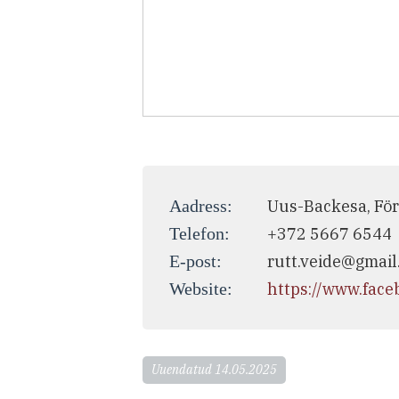
Aadress:
Uus-Backesa, För
Telefon:
+372 5667 6544
E-post:
rutt.veide@gmail
Website:
https://www.fac
Uuendatud 14.05.2025