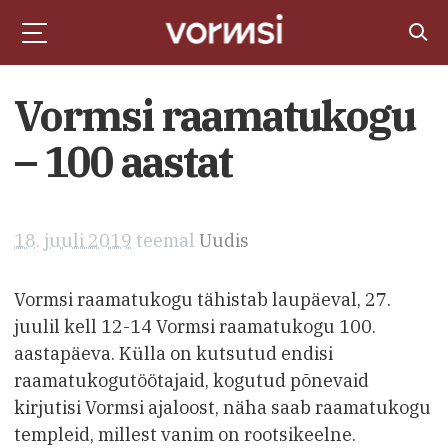
Vormsi raamatukogu
– 100 aastat
18. juuli 2019
teemal
Uudis
Vormsi raamatukogu tähistab laupäeval, 27.
juulil kell 12-14 Vormsi raamatukogu 100.
aastapäeva. Külla on kutsutud endisi
raamatukogutöötajaid, kogutud põnevaid
kirjutisi Vormsi ajaloost, näha saab raamatukogu
templeid, millest vanim on rootsikeelne.