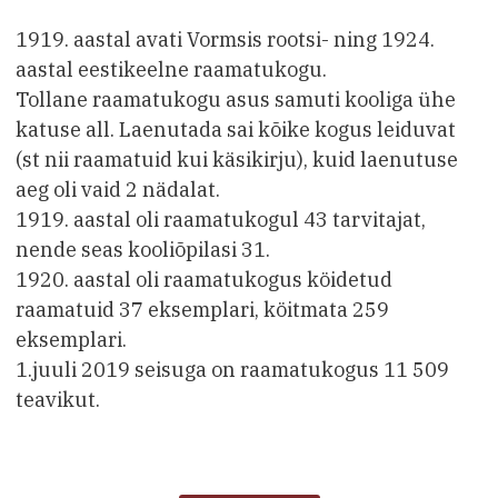
1919. aastal avati Vormsis rootsi- ning 1924.
aastal eestikeelne raamatukogu.
Tollane raamatukogu asus samuti kooliga ühe
katuse all. Laenutada sai kõike kogus leiduvat
(st nii raamatuid kui käsikirju), kuid laenutuse
aeg oli vaid 2 nädalat.
1919. aastal oli raamatukogul 43 tarvitajat,
nende seas kooliõpilasi 31.
1920. aastal oli raamatukogus köidetud
raamatuid 37 eksemplari, köitmata 259
eksemplari.
1.juuli 2019 seisuga on raamatukogus 11 509
teavikut.