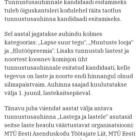
Tunnustusauhinnale kandidaadi esitamiseks
tuleb õiguskantsleri kodulehel täita taotlus
tunnustusauhinna kandidaadi esitamiseks.
Sel aastal jagatakse auhindu kolmes
kategoorias: „Lapse suur tegu“, „Muutuste looja“
ja „Elutööpreemia“. Lisaks tunnustab lastest ja
noortest koosnev komisjon üht
tunnustusauhinnale esitatud kandidaati, kelle
tegevus on laste ja noorte endi hinnangul olnud
silmapaistvaim. Auhinna saajad kuulutatakse
välja 1. juunil, lastekaitsepäeval.
Tänavu juba viiendat aastat välja antava
tunnustusauhinna „Lastega ja lastele“ asutasid
seitse laste heaolu väärtustavat organisatsiooni:
MTÜ Eesti Asenduskodu Töötajate Liit, MTÜ Eesti