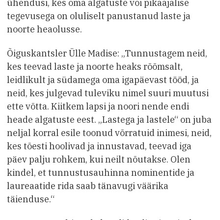
ühendusi, kes oma algatuste või pikaajalise
tegevusega on oluliselt panustanud laste ja
noorte heaolusse.
Õiguskantsler Ülle Madise: „Tunnustagem neid,
kes teevad laste ja noorte heaks rõõmsalt,
leidlikult ja südamega oma igapäevast tööd, ja
neid, kes julgevad tuleviku nimel suuri muutusi
ette võtta. Kiitkem lapsi ja noori nende endi
heade algatuste eest. „Lastega ja lastele“ on juba
neljal korral esile toonud võrratuid inimesi, neid,
kes tõesti hoolivad ja innustavad, teevad iga
päev palju rohkem, kui neilt nõutakse. Olen
kindel, et tunnustusauhinna nominentide ja
laureaatide rida saab tänavugi väärika
täienduse.“