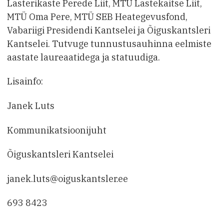
Lasterikaste Perede Liit, MTÜ Lastekaitse Liit,
MTÜ Oma Pere, MTÜ SEB Heategevusfond,
Vabariigi Presidendi Kantselei ja Õiguskantsleri
Kantselei. Tutvuge tunnustusauhinna eelmiste
aastate laureaatidega ja statuudiga.
Lisainfo:
Janek Luts
Kommunikatsioonijuht
Õiguskantsleri Kantselei
janek.luts@oiguskantsler.ee
693 8423