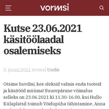
Kutse 23.06.2021
käsitöölaadal
osalemiseks
9. juuni 2021
teemal
Uudis
Otsime huvilisi, kes oleksid valmis enda tooteid
ja käsitööd müüma! Suurepärane võimalus
selleks on 23.06.2021 kl.11.30-16.00, kui Hullo
Külaplatsil toimub Võidupüha tähistamine. Anna