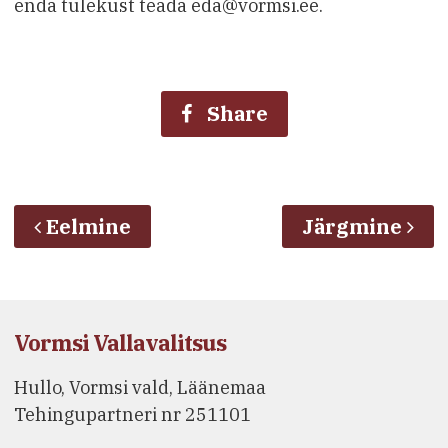
enda tulekust teada eda@vormsi.ee.
Share
Eelmine
Järgmine
Vormsi Vallavalitsus
Hullo, Vormsi vald, Läänemaa
Tehingupartneri nr 251101