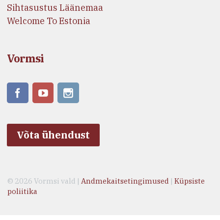
Sihtasustus Läänemaa
Welcome To Estonia
Vormsi
Võta ühendust
© 2026 Vormsi vald |
Andmekaitsetingimused
|
Küpsiste
poliitika