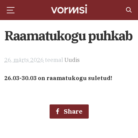
Raamatukogu puhkab
26. märts 2026
teemal
Uudis
26.03-30.03 on raamatukogu suletud!
Share