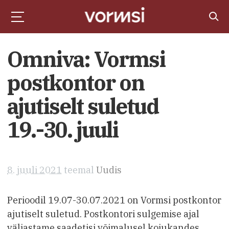
Omniva: Vormsi
postkontor on
ajutiselt suletud
19.-30. juuli
8. juuli 2021
teemal
Uudis
Perioodil 19.07-30.07.2021 on Vormsi postkontor
ajutiselt suletud. Postkontori sulgemise ajal
väljastame saadetisi võimalusel kojukandes.