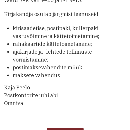
vastu E–R kell 9–20 ja L-P 9-15.
Kirjakandja osutab järgmisi teenuseid:
kirisaadetise, postipaki, kullerpaki
vastuvõtmine ja kättetoimetamine;
rahakaartide kättetoimetamine;
ajakirjade ja -lehtede tellimuste
vormistamine;
postimaksevahendite müük;
maksete vahendus
Kaja Peelo
Postkontorite juhi abi
Omniva