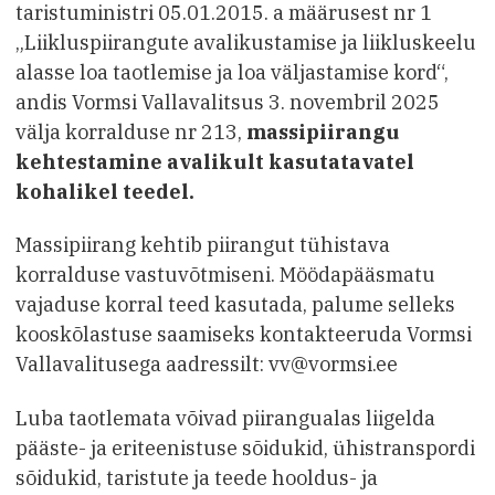
taristuministri 05.01.2015. a määrusest nr 1
„Liikluspiirangute avalikustamise ja liikluskeelu
alasse loa taotlemise ja loa väljastamise kord“,
andis Vormsi Vallavalitsus 3. novembril 2025
välja korralduse nr 213,
massipiirangu
kehtestamine avalikult kasutatavatel
kohalikel teedel.
Massipiirang kehtib piirangut tühistava
korralduse vastuvõtmiseni. Möödapääsmatu
vajaduse korral teed kasutada, palume selleks
kooskõlastuse saamiseks kontakteeruda Vormsi
Vallavalitusega aadressilt: vv@vormsi.ee
Luba taotlemata võivad piirangualas liigelda
pääste- ja eriteenistuse sõidukid, ühistranspordi
sõidukid, taristute ja teede hooldus- ja