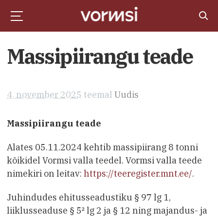
Massipiirangu teade
4. november 2025
teemal
Uudis
Massipiirangu teade
Alates 05.11.2024 kehtib massipiirang 8 tonni
kõikidel Vormsi valla teedel. Vormsi valla teede
nimekiri on leitav:
https://teeregister.mnt.ee/
.
Juhindudes ehitusseadustiku § 97 lg 1,
liiklusseaduse § 5² lg 2 ja § 12 ning majandus- ja