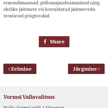
remondimasinad, põllumajandusmasinad ning
ohtlike jäätmete või korraldatud jäätmevedu
teostavad prügiveokid.
Share
Eelmine
Järgmine
Vormsi Vallavalitsus
Hullo, Vormsi vald, Läänemaa