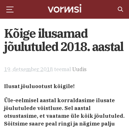
Kõige ilusamad
jõulutuled 2018. aastal
19. detsember 2018
teemal
Uudis
Ilusat jõuluootust kõigile!
Üle-eelmisel aastal korraldasime ilusate
jõulutulede võistluse. Sel aastal
otsustasime, et vaatame üle kõik jõulutuled.
Sõitsime saare peal ringi ja nägime palju