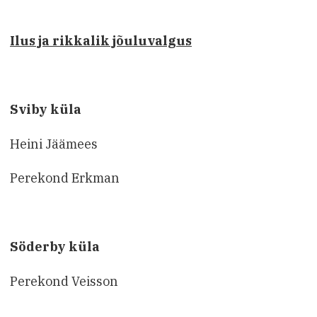
Ilus ja rikkalik jõuluvalgus
Sviby küla
Heini Jäämees
Perekond Erkman
Söderby küla
Perekond Veisson