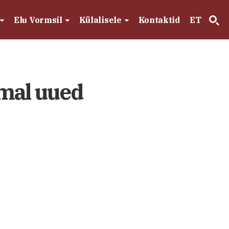
Elu Vormsil
Külalisele
Kontaktid
ET
mal uued