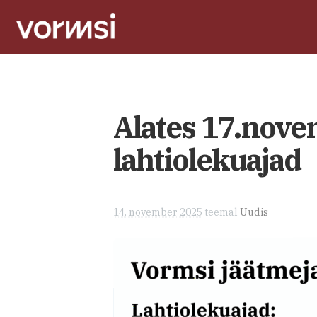
Alates 17.nove
lahtiolekuajad
14. november 2025
teemal
Uudis